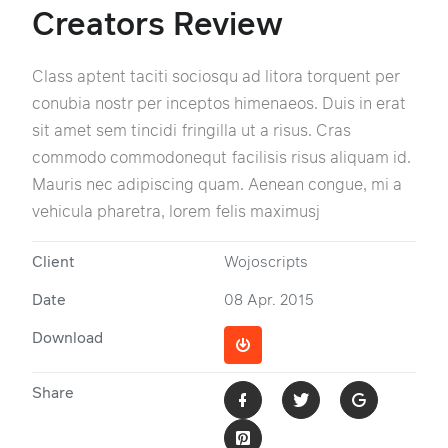
Creators Review
Class aptent taciti sociosqu ad litora torquent per
conubia nostr per inceptos himenaeos. Duis in erat
sit amet sem tincidi fringilla ut a risus. Cras
commodo commodonequt facilisis risus aliquam id.
Mauris nec adipiscing quam. Aenean congue, mi a
vehicula pharetra, lorem felis maximusj
Client
Wojoscripts
Date
08 Apr. 2015
Download
Share